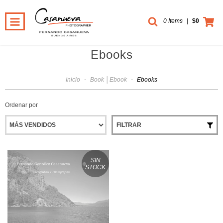
0 Items
|
$0
Ebooks
Inicio
-
Book │Ebook
-
Ebooks
Ordenar por
FILTRAR
SIN
STOCK