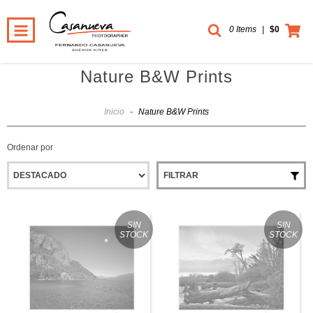
0 Items
|
$0
Nature B&W Prints
Inicio
-
Nature B&W Prints
Ordenar por
FILTRAR
SIN
SIN
STOCK
STOCK