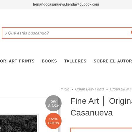
fernandocasanueva.tienda@outlook.com
OR│ART PRINTS
BOOKS
TALLERES
SOBRE EL AUTOR
Inicio
-
Urban B&W Prints
-
Urban B&W 4
Fine Art │ Origi
SIN
STOCK
Casanueva
ENVÍO
GRATIS