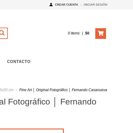
CREAR CUENTA
-
INICIAR SESIÓN
0 Items
|
$0
CONTACTO
0x50 cm
-
Fine Art │ Original Fotográfico │ Fernando Casanueva
nal Fotográfico │ Fernando