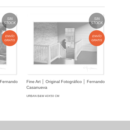
SIN
SIN
STOCK
STOCK
ENVÍO
ENVÍO
GRATIS
GRATIS
│ Fernando
Fine Art │ Original Fotográfico │ Fernando
Fine Art
Casanueva
Casanue
URBAN B&W 40X50 CM
URBAN B&W