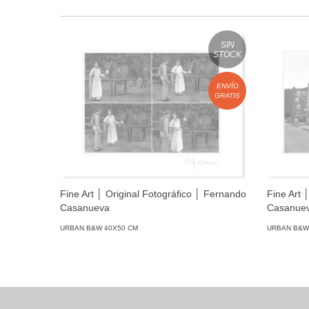
SIN
STOCK
ENVÍO
GRATIS
Fine Art │ Original Fotográfico │ Fernando
Fine Art 
Casanueva
Casanue
URBAN B&W 40X50 CM
URBAN B&W