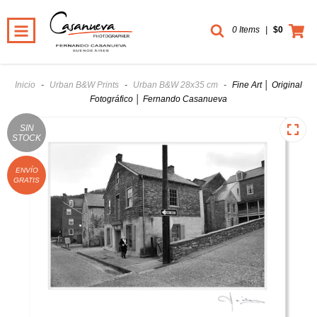
0 Items
|
$0
Inicio
-
Urban B&W Prints
-
Urban B&W 28x35 cm
-
Fine Art │ Original
Fotográfico │ Fernando Casanueva
SIN
STOCK
ENVÍO
GRATIS