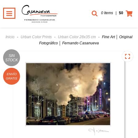
0 Items
|
$0
Inicio
-
Urban Color Prints
-
Urban Color 28x35 cm
-
Fine Art │ Original
Fotográfico │ Fernando Casanueva
SIN
STOCK
ENVÍO
GRATIS