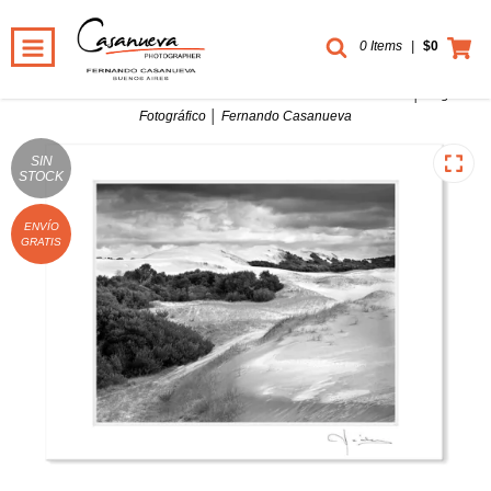
0 Items
|
$0
Inicio
-
Nature B&W Prints
-
Nature B&W 28x35 cm
-
Fine Art │ Original
Fotográfico │ Fernando Casanueva
SIN
STOCK
ENVÍO
GRATIS