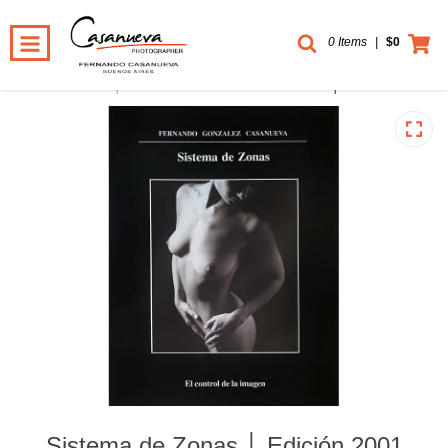
0 Items
|
$0
Inicio
-
Book │Ebook
-
Books
-
Sistema de Zonas │ Edición 2001
Sistema de Zonas │ Edición 2001