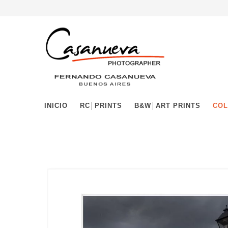
INICIO
RC│PRINTS
B&W│ART PRINTS
COL