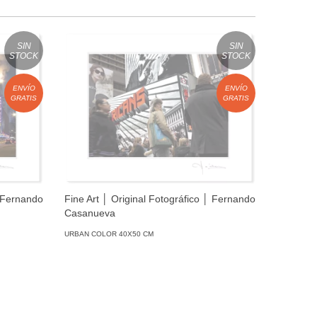
SIN
SIN
STOCK
STOCK
ENVÍO
ENVÍO
GRATIS
GRATIS
│ Fernando
Fine Art │ Original Fotográfico │ Fernando
Fine Art
Casanueva
Casanue
URBAN COLOR 40X50 CM
URBAN COL