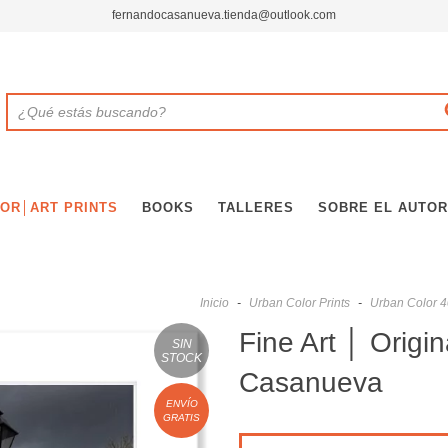
fernandocasanueva.tienda@outlook.com
OR│ART PRINTS
BOOKS
TALLERES
SOBRE EL AUTOR
Inicio
-
Urban Color Prints
-
Urban Color 
Fine Art │ Origi
SIN
STOCK
Casanueva
ENVÍO
GRATIS