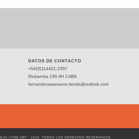
DATOS DE CONTACTO
+54(9)114421-2397
Riobamba 190 4H CABA
fernandocasanueva.tienda@outlook.com
VA │FINE ART - 2026. TODOS LOS DERECHOS RESERVADOS.