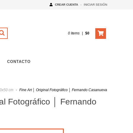
CREAR CUENTA
-
INICIAR SESIÓN
0 Items
|
$0
CONTACTO
40x50 cm
-
Fine Art │ Original Fotográfico │ Fernando Casanueva
nal Fotográfico │ Fernando