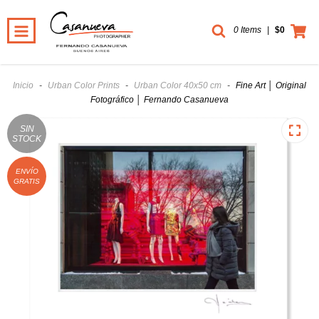
0 Items
|
$0
Inicio
-
Urban Color Prints
-
Urban Color 40x50 cm
-
Fine Art │ Original
Fotográfico │ Fernando Casanueva
SIN
STOCK
ENVÍO
GRATIS